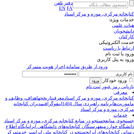
دفتر تلفن
EN
FA
ابخانه مرکزی، موزه و مرکز اسناد
مات ویژه:
ات علمی
نشجویان
رکنان
مت الکترونیکی
تباط با ریاست
ود یا ثبت نام
ود به پنل کاربری
ورود از طريق سامانه احراز هويت متمركز
ورود خودکار
زیابی رمز عبور
ثبت نام
معرفی
ابخانه‌ مرکزی، موزه و مرکز اسناد
معرفی
تاریخچه
اهداف، وظایف و
موریت‌ها
برنامه راهبردی سال 1404
اینفوگرافی
مدیران کتابخانه
کزی، موزه و مرکز اسناد
خدمات
تجوی منابع
جستجو در منابع کتابخانه مرکزی، موزه و مرکز اسناد
نشگاه خوارزمی
فهرستگان کتابخانه‌های دانشگاهی ایران
پایگاه اطلاع‌
انی کتابخانه‌های ایران
جستجو در کتابخانه ملی ایران
میز خدمت
مرکز