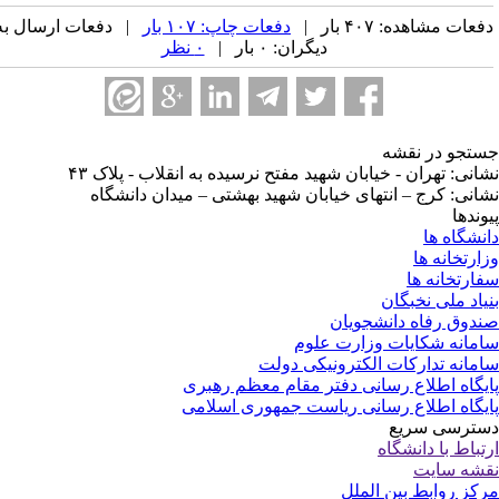
عات مشاهده: ۴۰۷ بار |
دفعات چاپ: ۱۰۷ بار
| دفعات ارسال به
دیگران: ۰ بار |
۰ نظر
تجو در نقشه
انی: تهران - خیابان شهید مفتح نرسیده به انقلاب - پلاک ۴۳
انی: کرج – انتهای خیابان شهید بهشتی – میدان دانشگاه
وندها
نشگاه ها
ارتخانه ها
ارتخانه ها
یاد ملی نخبگان
دوق رفاه دانشجویان
مانه شکایات وزارت علوم
مانه تدارکات الکترونیکی دولت
یگاه اطلاع رسانی دفتر مقام معظم رهبری
یگاه اطلاع رسانی ریاست جمهوری اسلامی
ترسی سریع
تباط با دانشگاه
شه سایت
کز روابط بین الملل