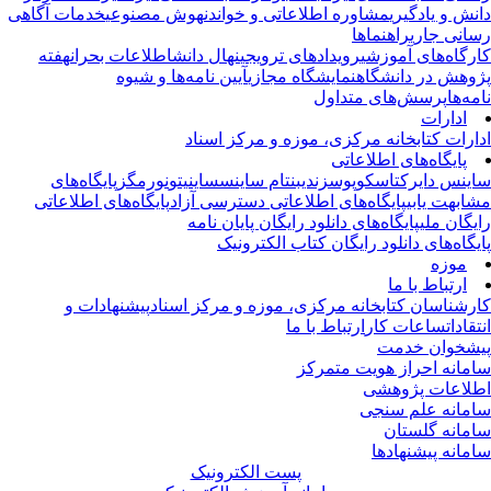
نش و یادگیری
مشاوره اطلاعاتی و خواندن
هوش مصنوعی
خدمات آگاهی
انی جاری
راهنماها
رگاه‌های آموزشی
رویدادهای ترویجی
نهال دانش
اطلاعات بحران
هفته
وهش در دانشگاه
نمایشگاه مجازی
آیین نامه‌ها و شیوه
مه‌ها
پرسش‌های متداول
ادارات
ارات کتابخانه مرکزی، موزه و مرکز اسناد
پایگاه‌های اطلاعاتی
ینس دایرکت
اسکوپوس
زندی
بنتام ساینس
ساینیتو
نورمگز
پایگاه‌های
ابهت یابی
پایگاه‌های اطلاعاتی دسترسی آزاد
پایگاه‌های اطلاعاتی
یگان ملی
پایگاه‌های دانلود رایگان پایان نامه
یگاه‌های دانلود رایگان کتاب الکترونیک
موزه
ارتباط با ما
رشناسان کتابخانه مرکزی، موزه و مرکز اسناد
پیشنهادات و
تقادات
ساعات کار
ارتباط با ما
شخوان خدمت
مانه احراز هویت متمرکز
لاعات پژوهشی
مانه علم سنجی
مانه گلستان
مانه پیشنهادها
پست الکترونیک