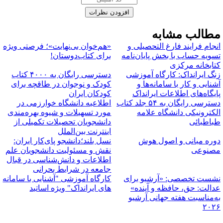
طالب مشابه
نجام فرایند فارغ ‌التحصیلی و
«هم‌خوان بی‌نهایت»؛ فرصتی ویژه
سویه حساب با بخش پایان‌نامه
برای کتاب‌دوستان!
تابخانه مرکزی
نگ ایرانداک: کارگاه آموزشی
دسترسی رایگان به ۴۰۰۰ کتاب
شنایی و کار با سامانه‌ها و
کودک و نوجوان در طاقچه برای
ایگاه‌های اطلاعات ایرانداک
کودکان ایران
دسترسی رایگان به ۵۴ جلد کتاب
اطلاعیه دانشگاه خوارزمی در
لکترونیکی دانشگاه علامه
مورد تسهیلات و شیوه بهره‌مندی
باطبائی
دانشجویان تحصیلات تکمیلی از
اینترنت بین‌الملل
وره مبانی و اصول هوش
نسل بلند؛دانشجو پای‌کار ایران:
صنوعی
نقش و مسئولیت دانشجویان علم
اطلاعات و دانش‌شناسی در قبال
جامعه در شرایط بحرانی
شست تخصصی: «آرشیو برای
کارگاه آموزشی "آشنایی با سامانه
دالت: حق، حافظه و آینده»
های ایرانداک" ویژه اساتید
ه‌مناسبت هفته جهانی آرشیو
۲۰۲