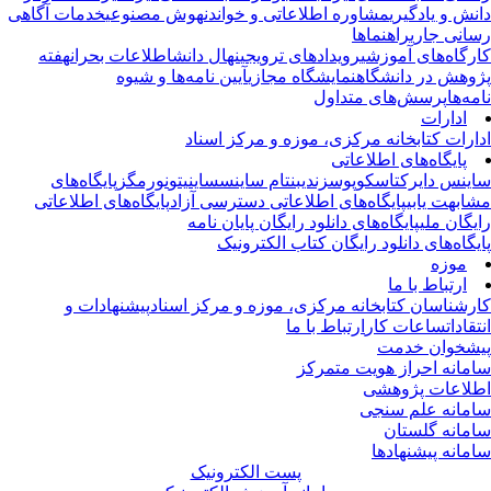
نش و یادگیری
مشاوره اطلاعاتی و خواندن
هوش مصنوعی
خدمات آگاهی
انی جاری
راهنماها
رگاه‌های آموزشی
رویدادهای ترویجی
نهال دانش
اطلاعات بحران
هفته
وهش در دانشگاه
نمایشگاه مجازی
آیین نامه‌ها و شیوه
مه‌ها
پرسش‌های متداول
ادارات
ارات کتابخانه مرکزی، موزه و مرکز اسناد
پایگاه‌های اطلاعاتی
ینس دایرکت
اسکوپوس
زندی
بنتام ساینس
ساینیتو
نورمگز
پایگاه‌های
ابهت یابی
پایگاه‌های اطلاعاتی دسترسی آزاد
پایگاه‌های اطلاعاتی
یگان ملی
پایگاه‌های دانلود رایگان پایان نامه
یگاه‌های دانلود رایگان کتاب الکترونیک
موزه
ارتباط با ما
رشناسان کتابخانه مرکزی، موزه و مرکز اسناد
پیشنهادات و
تقادات
ساعات کار
ارتباط با ما
شخوان خدمت
مانه احراز هویت متمرکز
لاعات پژوهشی
مانه علم سنجی
مانه گلستان
مانه پیشنهادها
پست الکترونیک