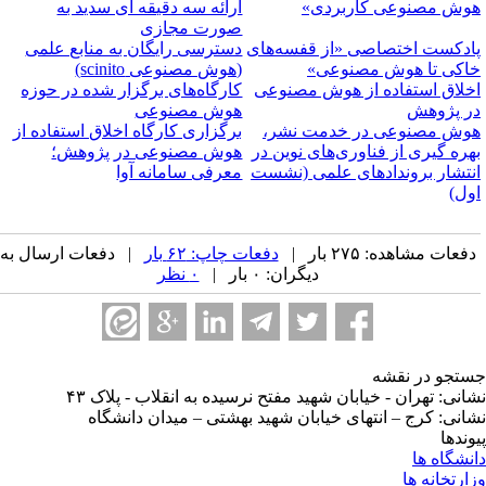
وش مصنوعی کاربردی»
ارائه سه دقیقه ای سدید به
صورت مجازی
ادکست اختصاصی «از قفسه‌های
دسترسی رایگان به منابع علمی
اکی تا هوش مصنوعی»
(هوش مصنوعی scinito)
خلاق استفاده از هوش مصنوعی
کارگاه‌های برگزار شده در حوزه
ر پژوهش
هوش مصنوعی
وش مصنوعی در خدمت نشر،
برگزاری کارگاه اخلاق استفاده از
هره گیری از فناوری‌های نوین در
هوش مصنوعی در پژوهش؛
نتشار بروندادهای علمی (نشست
معرفی سامانه آوا
ول)
فعات مشاهده: ۲۷۵ بار |
دفعات چاپ: ۶۲ بار
| دفعات ارسال به
دیگران: ۰ بار |
۰ نظر
تجو در نقشه
انی: تهران - خیابان شهید مفتح نرسیده به انقلاب - پلاک ۴۳
انی: کرج – انتهای خیابان شهید بهشتی – میدان دانشگاه
وندها
نشگاه ها
ارتخانه ها