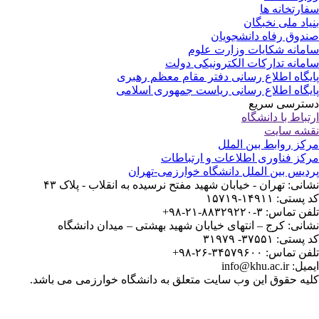
ارتخانه ها
یاد ملی نخبگان
دوق رفاه دانشجویان
مانه شکایات وزارت علوم
مانه تدارکات الکترونیکی دولت
یگاه اطلاع رسانی دفتر مقام معظم رهبری
یگاه اطلاع رسانی ریاست جمهوری اسلامی
ترسی سریع
تباط با دانشگاه
شه سایت
کز روابط بین الملل
کز فناوری اطلاعات و ارتباطات
دیس بین الملل دانشگاه خوارزمی-تهران
انی: تهران - خیابان شهید مفتح نرسیده به انقلاب - پلاک ۴۳
ستی: ۱۴۹۱۱-۱۵۷۱۹
 تماس: ۳-۸۸۳۲۹۲۲۰-۲۱-۹۸+
انی: کرج – انتهای خیابان شهید بهشتی – میدان دانشگاه
ستی: ۳۷۵۵۱- ۳۱۹۷۹
 تماس: ۳۴۵۷۹۶۰۰-۲۶-۹۸+
: info@khu.ac.ir
یه حقوق این وب سایت متعلق به دانشگاه خوارزمی می باشد.