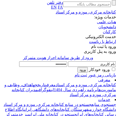
دفتر تلفن
EN
FA
ابخانه مرکزی، موزه و مرکز اسناد
مات ویژه:
ات علمی
نشجویان
رکنان
مت الکترونیکی
تباط با ریاست
ود یا ثبت نام
ود به پنل کاربری
ورود از طريق سامانه احراز هويت متمركز
ورود خودکار
زیابی رمز عبور
ثبت نام
معرفی
ابخانه‌ مرکزی، موزه و مرکز اسناد
معرفی
تاریخچه
اهداف، وظایف و
موریت‌ها
برنامه راهبردی سال 1404
اینفوگرافی
مدیران کتابخانه
کزی، موزه و مرکز اسناد
خدمات
تجوی منابع
جستجو در منابع کتابخانه مرکزی، موزه و مرکز اسناد
نشگاه خوارزمی
فهرستگان کتابخانه‌های دانشگاهی ایران
پایگاه اطلاع‌
انی کتابخانه‌های ایران
جستجو در کتابخانه ملی ایران
میز خدمت
مرکز