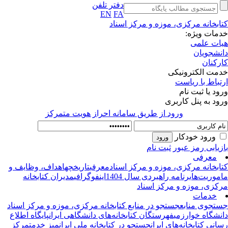
دفتر تلفن
EN
FA
ابخانه مرکزی، موزه و مرکز اسناد
مات ویژه:
ات علمی
نشجویان
رکنان
مت الکترونیکی
تباط با ریاست
ود یا ثبت نام
ود به پنل کاربری
ورود از طريق سامانه احراز هويت متمركز
ورود خودکار
زیابی رمز عبور
ثبت نام
معرفی
ابخانه‌ مرکزی، موزه و مرکز اسناد
معرفی
تاریخچه
اهداف، وظایف و
موریت‌ها
برنامه راهبردی سال 1404
اینفوگرافی
مدیران کتابخانه
کزی، موزه و مرکز اسناد
خدمات
تجوی منابع
جستجو در منابع کتابخانه مرکزی، موزه و مرکز اسناد
نشگاه خوارزمی
فهرستگان کتابخانه‌های دانشگاهی ایران
پایگاه اطلاع‌
انی کتابخانه‌های ایران
جستجو در کتابخانه ملی ایران
میز خدمت
مرکز