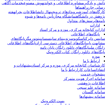
نش و یادگیری
مشاوره اطلاعاتی و خواندن
هوش مصنوعی
خدمات آگاهی
انی جاری
راهنماها
رگاه‌های آموزشی
رویدادهای ترویجی
نهال دانش
اطلاعات بحران
هفته
وهش در دانشگاه
نمایشگاه مجازی
آیین نامه‌ها و شیوه
مه‌ها
پرسش‌های متداول
ادارات
ارات کتابخانه مرکزی، موزه و مرکز اسناد
پایگاه‌های اطلاعاتی
ینس دایرکت
اسکوپوس
زندی
بنتام ساینس
ساینیتو
نورمگز
پایگاه‌های
ابهت یابی
پایگاه‌های اطلاعاتی دسترسی آزاد
پایگاه‌های اطلاعاتی
یگان ملی
پایگاه‌های دانلود رایگان پایان نامه
یگاه‌های دانلود رایگان کتاب الکترونیک
موزه
ارتباط با ما
رشناسان کتابخانه مرکزی، موزه و مرکز اسناد
پیشنهادات و
تقادات
ساعات کار
ارتباط با ما
شخوان خدمت
مانه احراز هویت متمرکز
لاعات پژوهشی
مانه علم سنجی
مانه گلستان
مانه پیشنهادها
پست الکترونیک