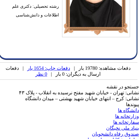
رشته تحصیلی: دکتری علم
اطلاعات و دانش‌شناسی
دفعات مشاهده: 19780 بار |
دفعات چاپ: 1654 بار
| دفعات
ارسال به دیگران: 0 بار |
0 نظر
تجو در نقشه
انی: تهران - خیابان شهید مفتح نرسیده به انقلاب - پلاک ۴۳
انی: کرج – انتهای خیابان شهید بهشتی – میدان دانشگاه
وندها
نشگاه ها
ارتخانه ها
ارتخانه ها
یاد ملی نخبگان
دوق رفاه دانشجویان