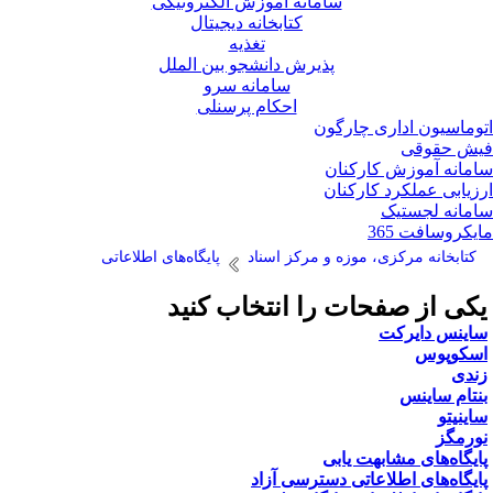
سامانه آموزش الکترونیکی
کتابخانه دیجیتال
تغذیه
پذیرش دانشجو بین الملل
سامانه سرو
احکام پرسنلی
وماسیون اداری چارگون
ش حقوقی
مانه آموزش کارکنان
زیابی عملکرد کارکنان
مانه لجستیک
یکروسافت 365
کتابخانه مرکزی، موزه و مرکز اسناد
پایگاه‌های اطلاعاتی
کی از صفحات را انتخاب کنید
اینس دایرکت
سکوپوس
ندی
نتام ساینس
اینیتو
ورمگز
ایگاه‌های مشابهت یابی
ایگاه‌های اطلاعاتی دسترسی آزاد