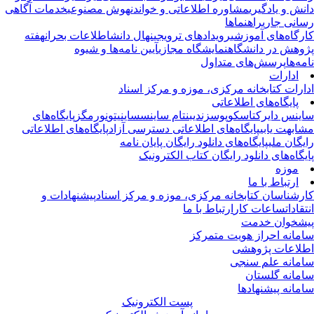
نش و یادگیری
مشاوره اطلاعاتی و خواندن
هوش مصنوعی
خدمات آگاهی
انی جاری
راهنماها
رگاه‌های آموزشی
رویدادهای ترویجی
نهال دانش
اطلاعات بحران
هفته
وهش در دانشگاه
نمایشگاه مجازی
آیین نامه‌ها و شیوه
مه‌ها
پرسش‌های متداول
ادارات
ارات کتابخانه مرکزی، موزه و مرکز اسناد
پایگاه‌های اطلاعاتی
ینس دایرکت
اسکوپوس
زندی
بنتام ساینس
ساینیتو
نورمگز
پایگاه‌های
ابهت یابی
پایگاه‌های اطلاعاتی دسترسی آزاد
پایگاه‌های اطلاعاتی
یگان ملی
پایگاه‌های دانلود رایگان پایان نامه
یگاه‌های دانلود رایگان کتاب الکترونیک
موزه
ارتباط با ما
رشناسان کتابخانه مرکزی، موزه و مرکز اسناد
پیشنهادات و
تقادات
ساعات کار
ارتباط با ما
شخوان خدمت
مانه احراز هویت متمرکز
لاعات پژوهشی
مانه علم سنجی
مانه گلستان
مانه پیشنهادها
پست الکترونیک