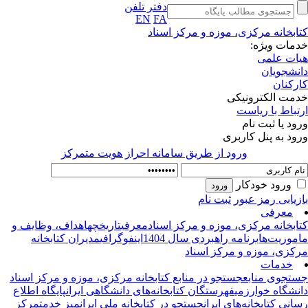
دفتر تلفن
EN
FA
ابخانه مرکزی، موزه و مرکز اسناد
مات ویژه:
ات علمی
نشجویان
رکنان
مت الکترونیکی
تباط با ریاست
ود یا ثبت نام
ود به پنل کاربری
ورود از طريق سامانه احراز هويت متمركز
ورود خودکار
زیابی رمز عبور
ثبت نام
معرفی
ابخانه‌ مرکزی، موزه و مرکز اسناد
معرفی
تاریخچه
اهداف، وظایف و
موریت‌ها
برنامه راهبردی سال 1404
اینفوگرافی
مدیران کتابخانه
کزی، موزه و مرکز اسناد
خدمات
تجوی منابع
جستجو در منابع کتابخانه مرکزی، موزه و مرکز اسناد
نشگاه خوارزمی
فهرستگان کتابخانه‌های دانشگاهی ایران
پایگاه اطلاع‌
انی کتابخانه‌های ایران
جستجو در کتابخانه ملی ایران
میز خدمت
مرکز