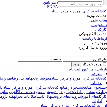
دفتر تلفن
EN
FA
کتابخانه مرکزی، موزه و مرکز اسناد
خدمات ویژه:
هیات علمی
دانشجویان
کارکنان
خدمت الکترونیکی
ارتباط با ریاست
ورود یا ثبت نام
ورود به پنل کاربری
ورود خودکار
بازیابی رمز عبور
ثبت نام
معرفی
کتابخانه‌ مرکزی، موزه و مرکز اسناد
معرفی
تاریخچه
اهداف، وظایف و مام
خدمات
جستجوی منابع
جستجو در منابع کتابخانه مرکزی، موزه و مرکز اسناد دا
و یادگیری
مشاوره اطلاعاتی و خواندن
هوش مصنوعی
خدمات آگاهی رسانی 
کارگاه‌های آموزشی
رویدادهای ترویجی
نهال دانش
اطلاعات بحران
هفته پژوه
ادارات
ادارات کتابخانه مرکزی، موزه و مرکز اسناد