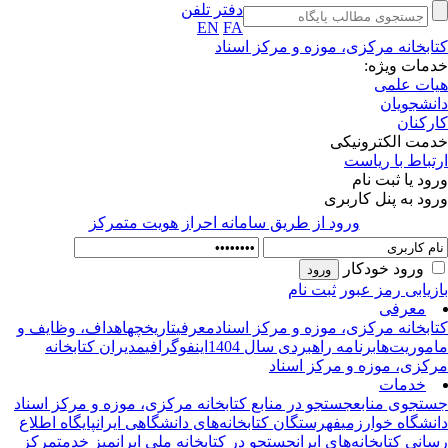
دفتر تلفن
EN
FA
ابخانه مرکزی، موزه و مرکز اسناد
مات ویژه:
ات علمی
نشجویان
رکنان
مت الکترونیکی
تباط با ریاست
ود یا ثبت نام
ود به پنل کاربری
ورود از طريق سامانه احراز هويت متمركز
ورود خودکار
زیابی رمز عبور
ثبت نام
معرفی
ابخانه‌ مرکزی، موزه و مرکز اسناد
معرفی
تاریخچه
اهداف، وظایف و
موریت‌ها
برنامه راهبردی سال 1404
اینفوگرافی
مدیران کتابخانه
کزی، موزه و مرکز اسناد
خدمات
تجوی منابع
جستجو در منابع کتابخانه مرکزی، موزه و مرکز اسناد
نشگاه خوارزمی
فهرستگان کتابخانه‌های دانشگاهی ایران
پایگاه اطلاع‌
انی کتابخانه‌های ایران
جستجو در کتابخانه ملی ایران
میز خدمت
مرکز