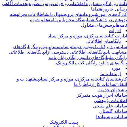
نش و یادگیری
مشاوره اطلاعاتی و خواندن
هوش مصنوعی
خدمات آگاهی
انی جاری
راهنماها
رگاه‌های آموزشی
رویدادهای ترویجی
نهال دانش
اطلاعات بحران
هفته
وهش در دانشگاه
نمایشگاه مجازی
آیین نامه‌ها و شیوه
مه‌ها
پرسش‌های متداول
ادارات
ارات کتابخانه مرکزی، موزه و مرکز اسناد
پایگاه‌های اطلاعاتی
ینس دایرکت
اسکوپوس
زندی
بنتام ساینس
ساینیتو
نورمگز
پایگاه‌های
ابهت یابی
پایگاه‌های اطلاعاتی دسترسی آزاد
پایگاه‌های اطلاعاتی
یگان ملی
پایگاه‌های دانلود رایگان پایان نامه
یگاه‌های دانلود رایگان کتاب الکترونیک
موزه
ارتباط با ما
رشناسان کتابخانه مرکزی، موزه و مرکز اسناد
پیشنهادات و
تقادات
ساعات کار
ارتباط با ما
شخوان خدمت
مانه احراز هویت متمرکز
لاعات پژوهشی
مانه علم سنجی
مانه گلستان
مانه پیشنهادها
پست الکترونیک