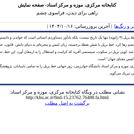
کتابخانه مرکزی، موزه و مرکز اسناد- صفحه نمایش
راهی برای دیدن، فراسوی چشم
 و رنگ‌ها
| آخرین بروزرسانی: ۱۴۰۴/۱۰/۱۶ |
روز جهانی خط بریل (۴ ژانویه) تنها یک تاریخ نیست، بلکه یادآور دستاوردی انسانی است که خواندن و دانست
شم رها کرد. خط بریل با شش نقطهٔ برجسته، زبان لمس و پنجره‌ای به دنیای دانش، قانون، ع
ن شد. لویی بریل در سکوت، سیستمی آفرید که کرامت و استقلال را به ارمغان آورد. این خط، تنه
"لمس معنای جهان" است.
ی، موزه و مرکز اسناد دانشگاه خوارزمی، روز جهانی خط بریل را به تمامی نابینایان، پژوهشگ
 تبریک می‌گوید.
نشانی مطلب در وبگاه کتابخانه مرکزی، موزه و مرکز اسناد:
http://khu.ac.ir/find-15.23762.76488.fa.html
برگشت به اصل مطلب