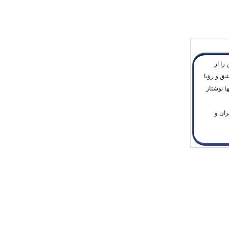
ن را از
شق و رؤیا
ا نوشتار
ران و