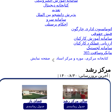
سامانه آموزش الکترونیکی
کتابخانه دیجیتال
تغذیه
پذیرش دانشجو بین الملل
سامانه سرو
احکام پرسنلی
وماسیون اداری چارگون
ش حقوقی
مانه آموزش کارکنان
زیابی عملکرد کارکنان
مانه لجستیک
یکروسافت 365
کتابخانه مرکزی، موزه و مرکز اسناد
صفحه نمایش
رکز رشد
آخرین بروزرسانی: ۱۴۰۰/۸/۳۰ |
سالن مرکز رشد
فضای باز
جدول زمانبندی
جدول زمانبندی