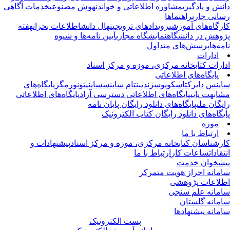
نش و یادگیری
مشاوره اطلاعاتی و خواندن
هوش مصنوعی
خدمات آگاهی
انی جاری
راهنماها
رگاه‌های آموزشی
رویدادهای ترویجی
نهال دانش
اطلاعات بحران
هفته
وهش در دانشگاه
نمایشگاه مجازی
آیین نامه‌ها و شیوه
مه‌ها
پرسش‌های متداول
ادارات
ارات کتابخانه مرکزی، موزه و مرکز اسناد
پایگاه‌های اطلاعاتی
ینس دایرکت
اسکوپوس
زندی
بنتام ساینس
ساینیتو
نورمگز
پایگاه‌های
ابهت یابی
پایگاه‌های اطلاعاتی دسترسی آزاد
پایگاه‌های اطلاعاتی
یگان ملی
پایگاه‌های دانلود رایگان پایان نامه
یگاه‌های دانلود رایگان کتاب الکترونیک
موزه
ارتباط با ما
رشناسان کتابخانه مرکزی، موزه و مرکز اسناد
پیشنهادات و
تقادات
ساعات کار
ارتباط با ما
شخوان خدمت
مانه احراز هویت متمرکز
لاعات پژوهشی
مانه علم سنجی
مانه گلستان
مانه پیشنهادها
پست الکترونیک