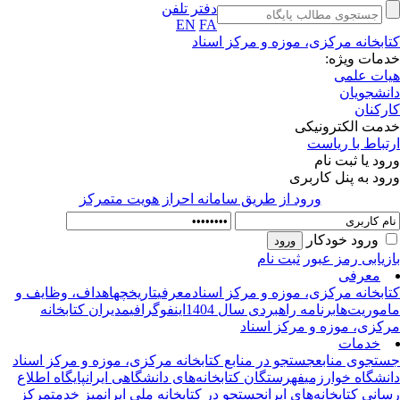
دفتر تلفن
EN
FA
ابخانه مرکزی، موزه و مرکز اسناد
مات ویژه:
ات علمی
نشجویان
رکنان
مت الکترونیکی
تباط با ریاست
ود یا ثبت نام
ود به پنل کاربری
ورود از طريق سامانه احراز هويت متمركز
ورود خودکار
زیابی رمز عبور
ثبت نام
معرفی
ابخانه‌ مرکزی، موزه و مرکز اسناد
معرفی
تاریخچه
اهداف، وظایف و
موریت‌ها
برنامه راهبردی سال 1404
اینفوگرافی
مدیران کتابخانه
کزی، موزه و مرکز اسناد
خدمات
تجوی منابع
جستجو در منابع کتابخانه مرکزی، موزه و مرکز اسناد
نشگاه خوارزمی
فهرستگان کتابخانه‌های دانشگاهی ایران
پایگاه اطلاع‌
انی کتابخانه‌های ایران
جستجو در کتابخانه ملی ایران
میز خدمت
مرکز