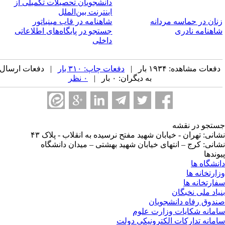
دانشجویان تحصیلات تکمیلی از
اینترنت بین‌الملل
نان در حماسه مردانه
شاهنامه در قاب مینیاتور
اهنامه نادری
جستجو در پایگاه‌های اطلاعاتی
داخلی
فعات مشاهده: ۱۹۳۴ بار |
دفعات چاپ: ۳۱۰ بار
| دفعات ارسال
به دیگران: ۰ بار |
۰ نظر
تجو در نقشه
انی: تهران - خیابان شهید مفتح نرسیده به انقلاب - پلاک ۴۳
انی: کرج – انتهای خیابان شهید بهشتی – میدان دانشگاه
وندها
نشگاه ها
ارتخانه ها
ارتخانه ها
یاد ملی نخبگان
دوق رفاه دانشجویان
مانه شکایات وزارت علوم
مانه تدارکات الکترونیکی دولت