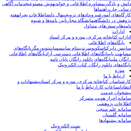
نش و یادگیری
مشاوره اطلاعاتی و خواندن
هوش مصنوعی
خدمات آگاهی
انی جاری
راهنماها
رگاه‌های آموزشی
رویدادهای ترویجی
نهال دانش
اطلاعات بحران
هفته
وهش در دانشگاه
نمایشگاه مجازی
آیین نامه‌ها و شیوه
مه‌ها
پرسش‌های متداول
ادارات
ارات کتابخانه مرکزی، موزه و مرکز اسناد
پایگاه‌های اطلاعاتی
ینس دایرکت
اسکوپوس
زندی
بنتام ساینس
ساینیتو
نورمگز
پایگاه‌های
ابهت یابی
پایگاه‌های اطلاعاتی دسترسی آزاد
پایگاه‌های اطلاعاتی
یگان ملی
پایگاه‌های دانلود رایگان پایان نامه
یگاه‌های دانلود رایگان کتاب الکترونیک
موزه
ارتباط با ما
رشناسان کتابخانه مرکزی، موزه و مرکز اسناد
پیشنهادات و
تقادات
ساعات کار
ارتباط با ما
شخوان خدمت
مانه احراز هویت متمرکز
لاعات پژوهشی
مانه علم سنجی
مانه گلستان
مانه پیشنهادها
پست الکترونیک