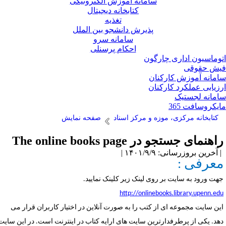
سامانه آموزش الکترونیکی
کتابخانه دیجیتال
تغذیه
پذیرش دانشجو بین الملل
سامانه سرو
احکام پرسنلی
وماسیون اداری چارگون
ش حقوقی
مانه آموزش کارکنان
زیابی عملکرد کارکنان
مانه لجستیک
یکروسافت 365
کتابخانه مرکزی، موزه و مرکز اسناد
صفحه نمایش
اهنمای جستجو در The online books page
آخرین بروزرسانی: ۱۴۰۱/۹/۹ |
عرفی :
هت ورود به سایت بر روی لینک زیر کلینک نمایید.
http://onlinebooks.library.upenn.ed
ین سایت مجموعه ای از کتب را به صورت آنلاین در اختیار کاربران قرار می
هد. یکی از پرطرفدارترین سایت های ارایه کتاب در اینترنت است. در این سایت