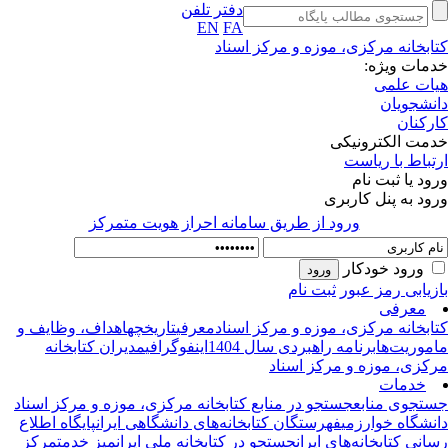
دفتر تلفن
EN
FA
ابخانه مرکزی، موزه و مرکز اسناد
مات ویژه:
ات علمی
نشجویان
رکنان
مت الکترونیکی
تباط با ریاست
ود یا ثبت نام
ود به پنل کاربری
ورود از طريق سامانه احراز هويت متمركز
ورود خودکار
زیابی رمز عبور
ثبت نام
معرفی
ابخانه‌ مرکزی، موزه و مرکز اسناد
معرفی
تاریخچه
اهداف، وظایف و
موریت‌ها
برنامه راهبردی سال 1404
اینفوگرافی
مدیران کتابخانه
کزی، موزه و مرکز اسناد
خدمات
تجوی منابع
جستجو در منابع کتابخانه مرکزی، موزه و مرکز اسناد
نشگاه خوارزمی
فهرستگان کتابخانه‌های دانشگاهی ایران
پایگاه اطلاع‌
انی کتابخانه‌های ایران
جستجو در کتابخانه ملی ایران
میز خدمت
مرکز